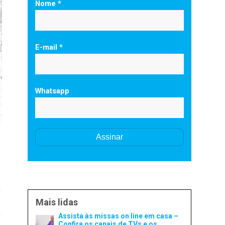
Nome *
E-mail *
Whatsapp
Mais lidas
Assista às missas on line em casa –
Confira os canais de TVs e os