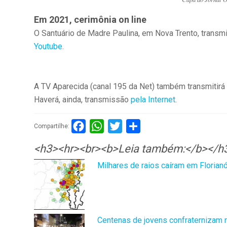
Em 2021, cerimônia on line
O Santuário de Madre Paulina, em Nova Trento, transm
Youtube
.
A TV Aparecida (canal 195 da Net) também transmitirá 
Haverá, ainda, transmissão
pela Internet
.
Facebook
WhatsApp
Twitter
Compartilhar
Compartilhe:
<h3><hr><br><b>Leia também:</b></h
Milhares de raios caíram em Florian
Centenas de jovens confraternizam n