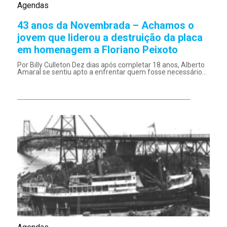
Agendas
43 anos da Novembrada – Achamos o
jovem que liderou a destruição da placa
em homenagem a Floriano Peixoto
Por Billy Culleton Dez dias após completar 18 anos, Alberto
Amaral se sentiu apto a enfrentar quem fosse necessário...