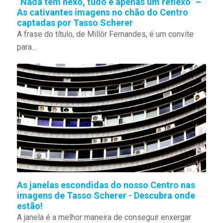
“Nada tem nexo, tudo é apenas um reflexo” –
As cativantes imagens no chão do Centro
captadas por Tasso Scherer
A frase do título, de Millôr Fernandes, é um convite
para…
As janelas escondidas do nosso Centro nas
imagens de Tasso Scherer - Descubra onde
estão!
A janela é a melhor maneira de conseguir enxergar