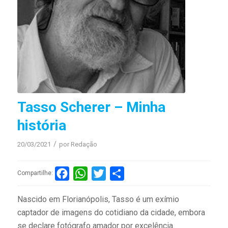
Tasso Scherer – Minha
história
/
20/03/2021
por
Redação
Facebook
WhatsApp
Twitter
Compartilhar
Compartilhe:
Nascido em Florianópolis, Tasso é um exímio
captador de imagens do cotidiano da cidade, embora
se declare fotógrafo amador por excelência.