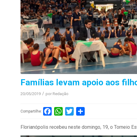
Famílias levam apoio aos filh
/
20/05/2019
por
Redação
Facebook
WhatsApp
Twitter
Compartilhar
Compartilhe:
Florianópolis recebeu neste domingo, 19, o Torneio Est