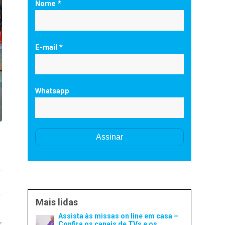
Nome *
E-mail *
Whatsapp
Mais lidas
Assista às missas on line em casa –
Confira os canais de TVs e os