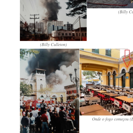
(Billy C
(Billy Culleton)
Onde o fogo começou (B