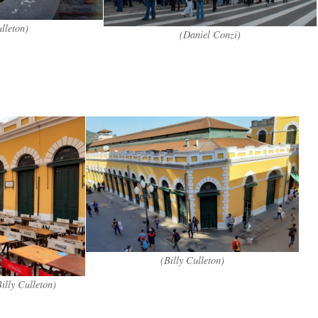
ulleton)
(Daniel Conzi)
(Billy Culleton)
illy Culleton)