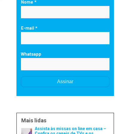
Nome *
E-mail *
Whatsapp
Mais lidas
Assista às missas on line em casa –
Confira os canais de TVs e os