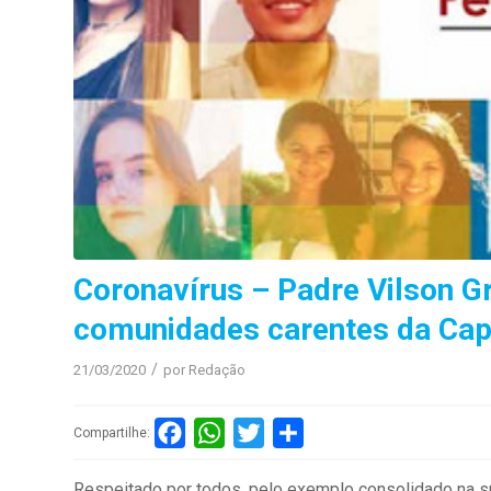
Coronavírus – Padre Vilson Gr
comunidades carentes da Cap
/
21/03/2020
por
Redação
Facebook
WhatsApp
Twitter
Compartilhar
Compartilhe:
Respeitado por todos, pelo exemplo consolidado na su