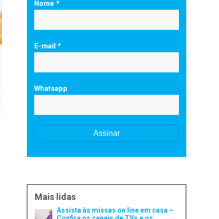
Nome *
E-mail *
Whatsapp
Mais lidas
Assista às missas on line em casa –
Confira os canais de TVs e os