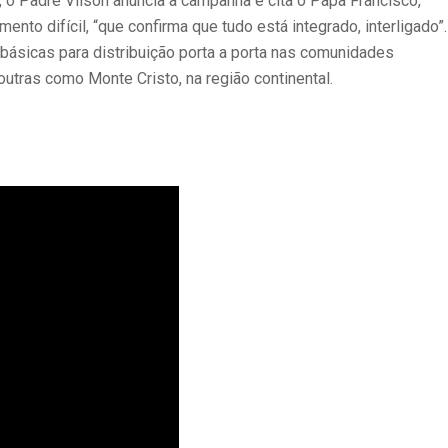
 o Padre Vilson anuncia a campanha e cita o Papa Francisco,
to difícil, “que confirma que tudo está integrado, interligado”.
 básicas para distribuição porta a porta nas comunidades
utras como Monte Cristo, na região continental.