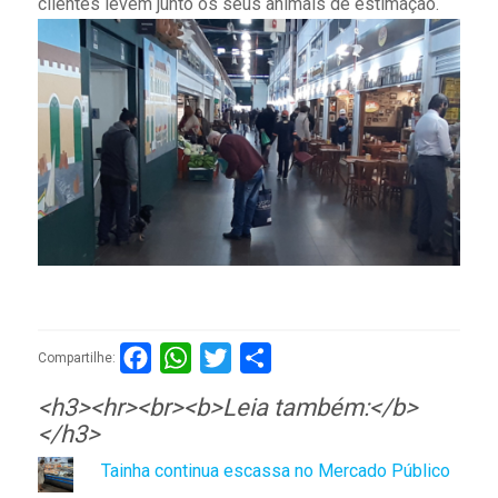
clientes levem junto os seus animais de estimação.
Facebook
WhatsApp
Twitter
Compartilhar
Compartilhe:
<h3><hr><br><b>Leia também:</b>
</h3>
Tainha continua escassa no Mercado Público