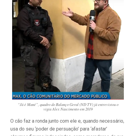
“Já é Mané”, quadro do Balanço Geral (ND TV) já entrevistou o
vigia Alex Nascimento em 2019
O cão faz a ronda junto com ele e, quando necessário,
usa do seu ‘poder de persuação’ para ‘afastar’