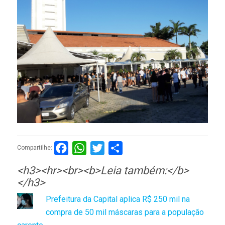
Facebook
WhatsApp
Twitter
Compartilhar
Compartilhe:
<h3><hr><br><b>Leia também:</b>
</h3>
Prefeitura da Capital aplica R$ 250 mil na
compra de 50 mil máscaras para a população