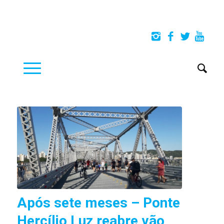
Após sete meses – Ponte
Hercílio Luz reabre vão