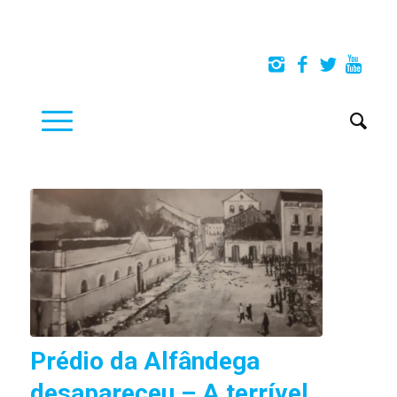
Prédio da Alfândega
desapareceu – A terrível