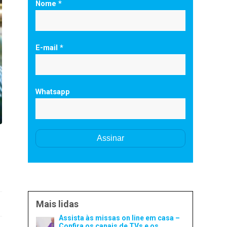
Nome *
E-mail *
Whatsapp
Mais lidas
Assista às missas on line em casa –
Confira os canais de TVs e os