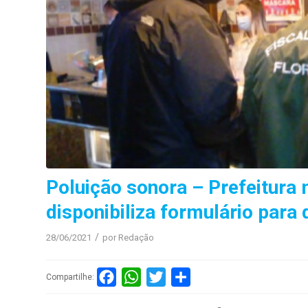
Poluição sonora – Prefeitura 
disponibiliza formulário para 
/
28/06/2021
por
Redação
Facebook
WhatsApp
Twitter
Compartilhar
Compartilhe: