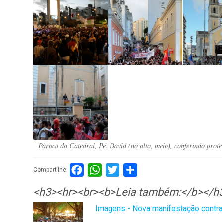
Pároco da Catedral, Pe. David (no alto, meio), conferindo prote
Facebook
WhatsApp
Twitter
Compartilhar
Compartilhe:
<h3><hr><br><b>Leia também:</b></h
Imagens - Nova manifestação contra