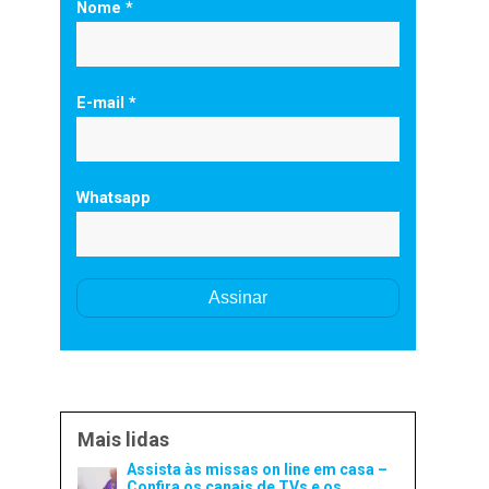
Nome *
E-mail *
Whatsapp
Mais lidas
Assista às missas on line em casa –
Confira os canais de TVs e os