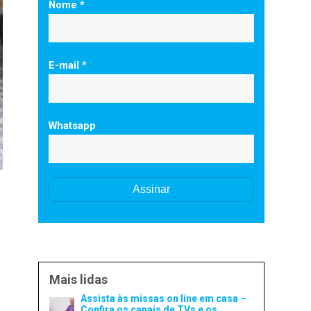
Nome *
E-mail *
Whatsapp
Mais lidas
Assista às missas on line em casa –
Confira os canais de TVs e os