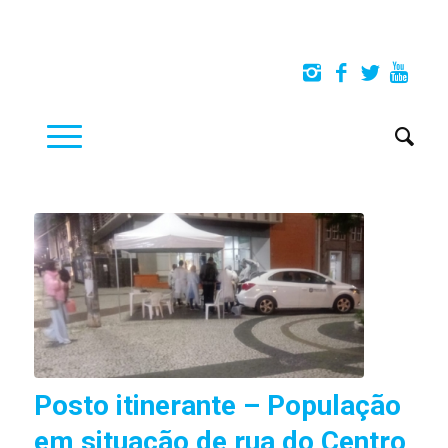
Posto itinerante – População
em situação de rua do Centro